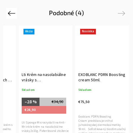
Podobné (4)
Previous
Next
Akcia
Novinka
ém
Lti Krém na nasolabiálne
EXOBLANC PDRN Boosting
iach a
vrásky s
cream 50ml.
80ml.
mikrokryštalickými
Skladom
Skladom
n
spiculami 2x10g.
cyte
–28 %
€34,90
€75,50
€24,90
Exoblanc PDRN Boosting
i-
Cream predstavuje vrchol
Lti Sponge Microcrystalline Anti-
ový krém s
juhokórejskej dermokozmetiky
Wrinkle krém na nasolabiálne
leťového
50ml. Sofistikovaný biostimulačný
vrásky 2x10g. Patentované zloženie