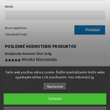
Heslo
Nová registrácia
Prihlásiť
Zabudnuté heslo
sa
POSLEDNÉ HODNOTENIE PRODUKTOV
ExoSpicule Summer Shot 2x3g.
Monika Nieznanska
super 🥰
Tento web používa súbory cookie. Ďalším prechádzaním tohto webu
vyjadrujete súhlas s ich používaním. Viac informácií
tu
.
Nastavenie
Súhlasím
Copyright 2026
Medicínske ihly
. Všetky práva vyhradené.