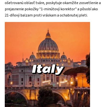
ošetrovanú oblasť tváre, poskytuje okamžite zosvetlenie a
prejasnenie pokožky "1-minútový korektor" a pôsobí ako
21-dňový balzam proti vráskam a ochabnutej pleti.