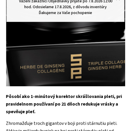
Vážení zákazníci Objednávky prijaté po 7.8.2026 12:00
hod. Odosielame 17.8.2026, z dôvodu inventúry
Ďakujeme za Vaše pochopenie
Pôsobí ako 1-minútový korektor skrášlovania pleti, pri
pravidelnom používaní po 21 dňoch redukuje vrásky a
spevňuje pleť.
Zhromažďuje troch gigantov v boji proti stárnutiu pleti.
Aktivuje miliardy buniek na boj proti stárnutiu pleti od