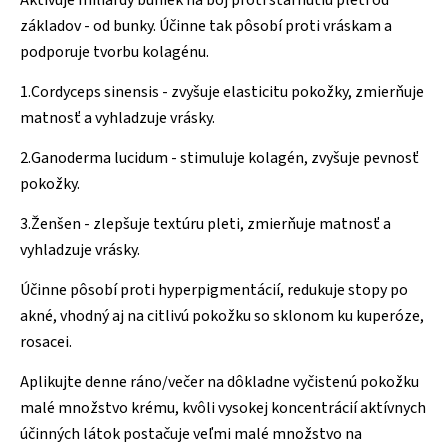
základov - od bunky. Účinne tak pôsobí proti vráskam a
podporuje tvorbu kolagénu.
1.Cordyceps sinensis - zvyšuje elasticitu pokožky, zmierňuje
matnosť a vyhladzuje vrásky.
2.Ganoderma lucidum - stimuluje kolagén, zvyšuje pevnosť
pokožky.
3.Ženšen - zlepšuje textúru pleti, zmierňuje matnosť a
vyhladzuje vrásky.
Účinne pôsobí proti hyperpigmentácií, redukuje stopy po
akné, vhodný aj na citlivú pokožku so sklonom ku kuperóze,
rosacei.
Aplikujte denne ráno/večer na dôkladne vyčistenú pokožku
malé množstvo krému, kvôli vysokej koncentrácií aktívnych
účinných látok postačuje veľmi malé množstvo na