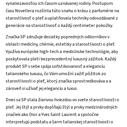
vynaliezavosťou ich časom uznávanej rodiny. Postupom
času Novellera rozšírila túto snahu o krásu z parfumérie na
starostlivosť o pleť a uplatňovala techniky odovzdávané z
generácie na starostlivosť o každý centimeter pokožky.
Značka SP združuje desiatky popredných odborníkov v
oblasti medicíny, chémie, estetiky a starostlivosti o pleť.
Využíva európske high-tech a medicínske technológie, aby
poskytovala pleti bezprecedentný luxusný zážitok. Každý
produkt SP v sebe spája sofistikovanosť a eleganciu
talianského luxusu, čo Vám umožní zažiť pôžitok zo
starostlivosti o pleť, ktorý značka sprostredkováva a a
zároveň si užívať jej eleganciu a luxus.
Dnes sa SP stala žiarivou hviezdou vo svete starostlivosti o
pleť. Jej štýl a prvky dopĺňajú štýl a prvky medzinárodných
značiek ako Dior a Yves Saint Laurent a spoločne
interpretujú podstatu a šarm talianskej starostlivosti o