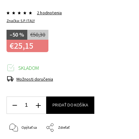
2 hodnotenia
Značka:
S.P. ITALY
–50 %
€50,30
€25,15
SKLADOM
Možnosti doručenia
PRIDAŤ DO KOŠÍKA
Opýtať sa
Zdieľať