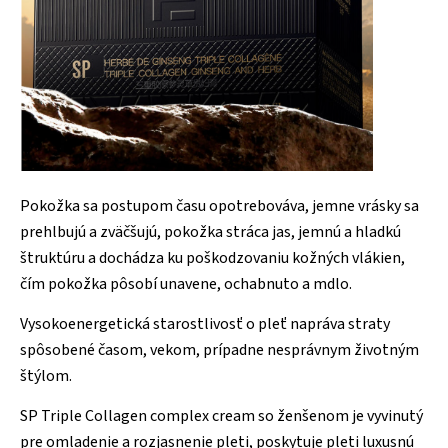
Pokožka sa postupom času opotrebováva, jemne vrásky sa
prehlbujú a zväčšujú, pokožka stráca jas, jemnú a hladkú
štruktúru a dochádza ku poškodzovaniu kožných vlákien,
čím pokožka pôsobí unavene, ochabnuto a mdlo.
Vysokoenergetická starostlivosť o pleť napráva straty
spôsobené časom, vekom, prípadne nesprávnym životným
štýlom.
SP Triple Collagen complex cream so ženšenom je vyvinutý
pre omladenie a rozjasnenie pleti, poskytuje pleti luxusnú