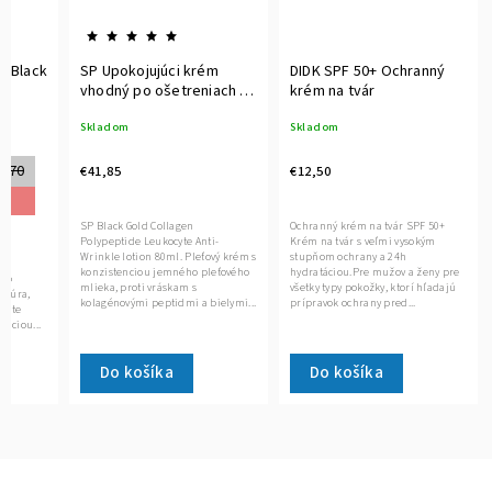
m Black
SP Upokojujúci krém
DIDK SPF 50+ Ochranný
vhodný po ošetreniach a
krém na tvár
cyte
na citlivú pokožku 80ml.
Skladom
Skladom
Black Gold Collagen
Polypeptide Leukocyte
Anti-Wrinkle lotion
2,70
€41,85
€12,50
SP Black Gold Collagen
Ochranný krém na tvár SPF 50+
Polypeptide Leukocyte Anti-
Krém na tvár s veľmi vysokým
Wrinkle lotion 80ml. Pleťový krém s
stupňom ochrany a 24h
i-
konzistenciou jemného pleťového
hydratáciou.Pre mužov a ženy pre
hlo
mlieka, proti vráskam s
všetky typy pokožky, ktorí hľadajú
extúra,
kolagénovými peptidmi a bielymi...
prípravok ochrany pred...
mžite
enciou...
Do košíka
Do košíka