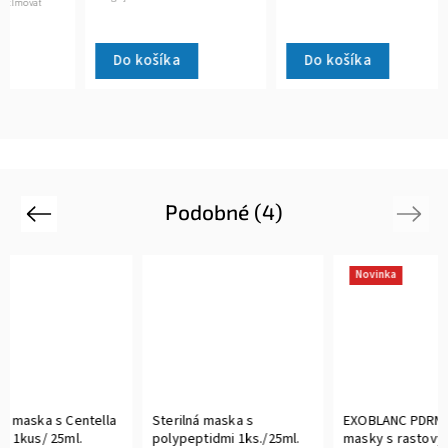
Do košíka
Do košíka
Do 
Podobné (4)
Previous
Next
Novinka
ntella
Sterilná maska s
EXOBLANC PDRN pleťové
.
polypeptidmi 1ks./25ml.
masky s rastovými