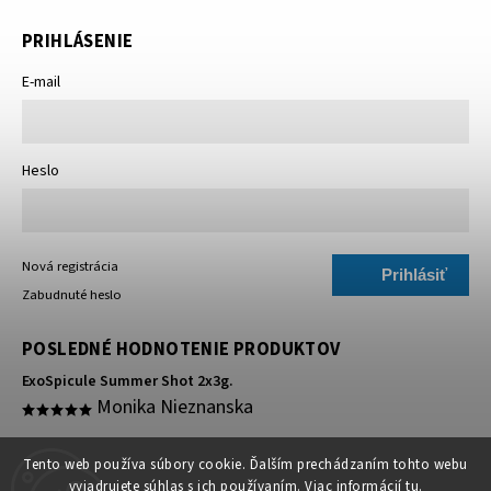
PRIHLÁSENIE
E-mail
Heslo
Nová registrácia
Prihlásiť
Zabudnuté heslo
sa
POSLEDNÉ HODNOTENIE PRODUKTOV
ExoSpicule Summer Shot 2x3g.
Monika Nieznanska
super 🥰
Tento web používa súbory cookie. Ďalším prechádzaním tohto webu
vyjadrujete súhlas s ich používaním. Viac informácií
tu
.