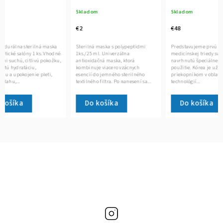
faktormi a exozómami
Skladom
Skladom
€2
€48
ná maska
Sterilná maska s polypeptidmi
Predstavujeme prvú radu K-beauty
s. Vhodné
1ks./25 ml. Univerzálna
medicínskej triedy svojho druhu
ú pokožku,
antioxidačná maska, ktorá
navrhnutú špeciálne pre klinické
kombinuje viacero vzácnych
použitie. Kórea je už dlho
pleti,
esencií do jemného sterilného
priekopníkom v oblasti pokročilých
textilného filtra. Po nanesení sa...
technológií...
Do košíka
Do košíka
Instagram