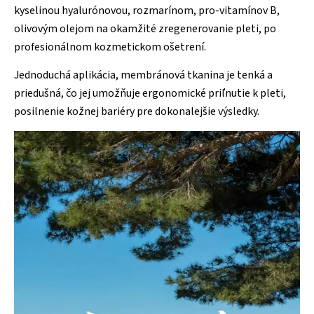
kyselinou hyalurónovou, rozmarínom, pro-vitamínov B,
olivovým olejom na okamžité zregenerovanie pleti, po
profesionálnom kozmetickom ošetrení.
Jednoduchá aplikácia, membránová tkanina je tenká a
priedušná, čo jej umožňuje ergonomické priľnutie k pleti,
posilnenie kožnej bariéry pre dokonalejšie výsledky.