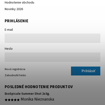
Hodnotenie obchodu
Novinky 2026
PRIHLÁSENIE
E-mail
Heslo
Nová registrácia
Prihlásiť
Zabudnuté heslo
sa
POSLEDNÉ HODNOTENIE PRODUKTOV
ExoSpicule Summer Shot 2x3g.
Monika Nieznanska