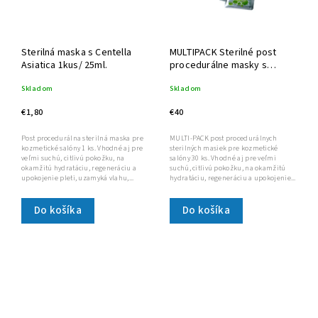
Sterilná maska s Centella
MULTIPACK Sterilné post
Asiatica 1kus/ 25ml.
procedurálne masky s
Centella Asiatica 30 kusov
Skladom
Skladom
€1,80
€40
Post procedurálna sterilná maska pre
MULTI-PACK post procedurálnych
kozmetické salóny 1 ks. Vhodné aj pre
sterilných masiek pre kozmetické
veľmi suchú, citlivú pokožku, na
salóny 30 ks. Vhodné aj pre veľmi
okamžitú hydratáciu, regeneráciu a
suchú, citlivú pokožku, na okamžitú
upokojenie pleti, uzamyká vlahu,...
hydratáciu, regeneráciu a upokojenie...
Do košíka
Do košíka