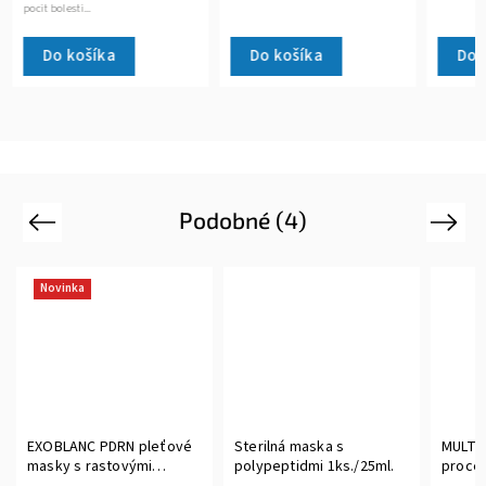
Do košíka
Do košíka
Do 
Podobné (4)
Previous
Next
eťové
Sterilná maska s
MULTIPACK Sterilné post
polypeptidmi 1ks./25ml.
procedurálne masky s
ami
Centella Asiatica 30 kusov