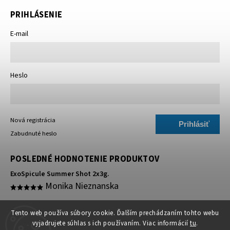
PRIHLÁSENIE
E-mail
Heslo
Nová registrácia
Prihlásiť
Zabudnuté heslo
sa
POSLEDNÉ HODNOTENIE PRODUKTOV
ExoSpicule Summer Shot 2x3g.
Monika Nieznanska
super 🥰
Tento web používa súbory cookie. Ďalším prechádzaním tohto webu
vyjadrujete súhlas s ich používaním. Viac informácií
tu
.