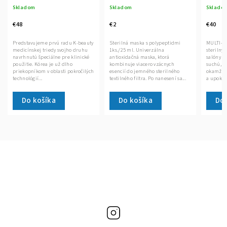
Skladom
Skladom
€2
€40
 K-beauty
Sterilná maska s polypeptidmi
MULTI-PACK post procedurálnych
o druhu
1ks./25 ml. Univerzálna
sterilných masiek pre kozmetické
klinické
antioxidačná maska, ktorá
salóny 30 ks. Vhodné aj pre veľmi
kombinuje viacero vzácnych
suchú, citlivú pokožku, na
kročilých
esencií do jemného sterilného
okamžitú hydratáciu, regeneráciu
textilného filtra. Po nanesení sa...
a upokojenie...
Do košíka
Do košíka
Instagram