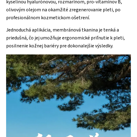
kyselinou hyalurónovou, rozmarínom, pro-vitamínov B,
olivovým olejom na okamžité zregenerovanie pleti, po
profesionálnom kozmetickom ošetrení.
Jednoduchá aplikácia, membránová tkanina je tenká a
priedušná, čo jej umožňuje ergonomické priľnutie k pleti,
posilnenie kožnej bariéry pre dokonalejšie výsledky.