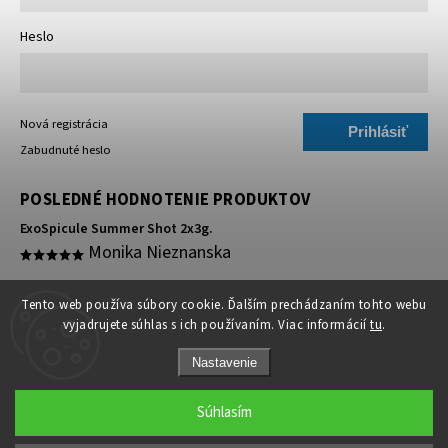
Heslo
Nová registrácia
Prihlásiť
Zabudnuté heslo
sa
POSLEDNÉ HODNOTENIE PRODUKTOV
ExoSpicule Summer Shot 2x3g.
Monika Nieznanska
super 🥰
Tento web používa súbory cookie. Ďalším prechádzaním tohto webu
vyjadrujete súhlas s ich používaním. Viac informácií
tu
.
Nastavenie
Súhlasím
Copyright 2026
Medicínske ihly
. Všetky práva vyhradené.