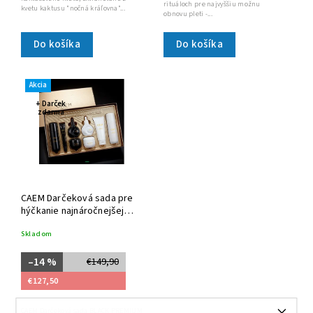
rituáloch pre najvyššiu možnu
kvetu kaktusu "nočná kráľovna"...
obnovu pleti -...
Do košíka
Do košíka
Akcia
+ Darček
zdarma
CAEM Darčeková sada pre
hýčkanie najnáročnejšej
pleti/ plné balenie
Skladom
–14 %
€149,90
€127,50
CAEM Darčeková sada BLACK PREMIUM