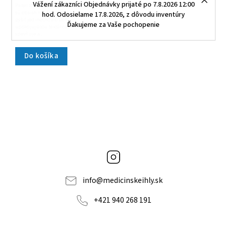
Vážení zákazníci Objednávky prijaté po 7.8.2026 12:00
Patentované a dovážané zložky, ktoré
sú obsiahnuté v produktoch, sa môžu
hod. Odosielame 17.8.2026, z dôvodu inventúry
pýšiť jedinečnou čistotou,
Ďakujeme za Vaše pochopenie
upokojujúcou textúrou, ktorá
spevňuje a...
Do košíka
Instagram
info
@
medicinskeihly.sk
+421 940 268 191