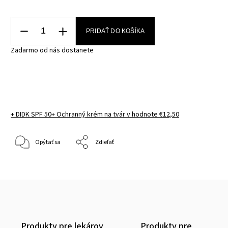
PRIDAŤ DO KOŠÍKA
Zadarmo od nás dostanete
+ DIDK SPF 50+ Ochranný krém na tvár
v hodnote €12,50
Opýtať sa
Zdieľať
Produkty pre lekárov
Produkty pre