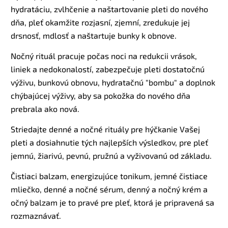
hydratáciu, zvlhčenie a naštartovanie pleti do nového
dňa, pleť okamžite rozjasní, zjemní, zredukuje jej
drsnosť, mdlosť a naštartuje bunky k obnove.
Nočný rituál pracuje počas noci na redukcii vrások,
liniek a nedokonalostí, zabezpečuje pleti dostatočnú
výživu, bunkovú obnovu, hydratačnú "bombu" a doplnok
chýbajúcej výživy, aby sa pokožka do nového dňa
prebrala ako nová.
Striedajte denné a nočné rituály pre hýčkanie Vašej
pleti a dosiahnutie tých najlepších výsledkov, pre pleť
jemnú, žiarivú, pevnú, pružnú a vyživovanú od základu.
Čistiaci balzam, energizujúce tonikum, jemné čistiace
mliečko, denné a nočné sérum, denný a nočný krém a
očný balzam je to pravé pre pleť, ktorá je pripravená sa
rozmaznávať.