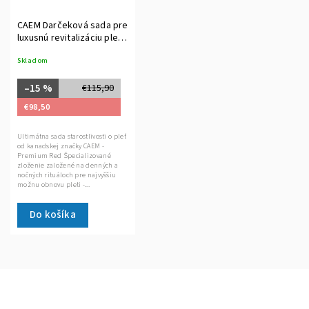
CAEM Darčeková sada pre
luxusnú revitalizáciu pleti/
plné balenie
Skladom
–15 %
€115,90
€98,50
Ultimátna sada starostlivosti o pleť
od kanadskej značky CAEM -
Premium Red Špecializované
zloženie založené na denných a
nočných rituáloch pre najvyššiu
možnu obnovu pleti -...
Do košíka