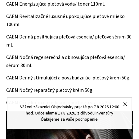
CAEM Energizujúca pleťová voda/ toner 110ml.
CAEM Revitalizačné luxusné upokojujúce pleťové mlieko
100ml.
CAEM Denná posilňujúca pleťová esencia/ pleťové sérum 30
ml.
CAEM Nočná regenerečná a obnovujúca pleťová esencia/
sérum 30ml.
CAEM Denný stimulujúci a povzbudzujúci pleťový krém 50g.
CAEM Nočný reparačný pleťový krém 50g.
CAEM Očný krém na redukciu opuchov a vrások 25g.
Vážení zákazníci Objednávky prijaté po 7.8.2026 12:00
hod. Odosielame 17.8.2026, z dôvodu inventúry
Ďakujeme za Vaše pochopenie