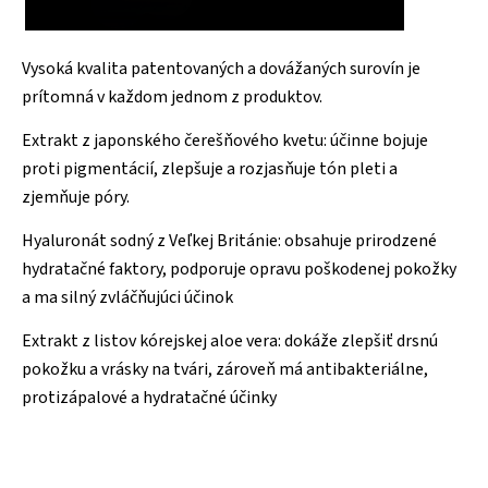
Vysoká kvalita patentovaných a dovážaných surovín je
prítomná v každom jednom z produktov.
Extrakt z japonského čerešňového kvetu: účinne bojuje
proti pigmentácií, zlepšuje a rozjasňuje tón pleti a
zjemňuje póry.
Hyaluronát sodný z Veľkej Británie: obsahuje prirodzené
hydratačné faktory, podporuje opravu poškodenej pokožky
a ma silný zvláčňujúci účinok
Extrakt z listov kórejskej aloe vera: dokáže zlepšiť drsnú
pokožku a vrásky na tvári, zároveň má antibakteriálne,
protizápalové a hydratačné účinky