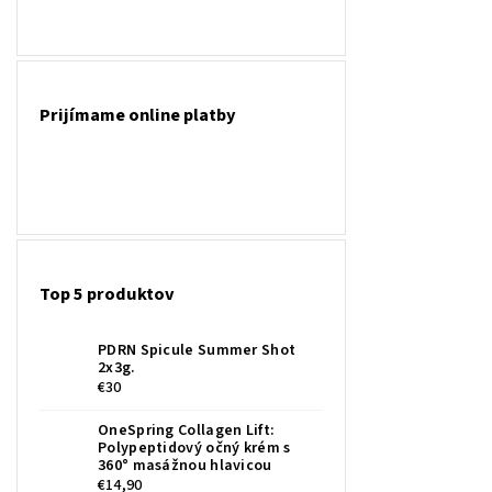
Prijímame online platby
Top 5 produktov
PDRN Spicule Summer Shot
2x3g.
€30
OneSpring Collagen Lift:
Polypeptidový očný krém s
360° masážnou hlavicou
€14,90