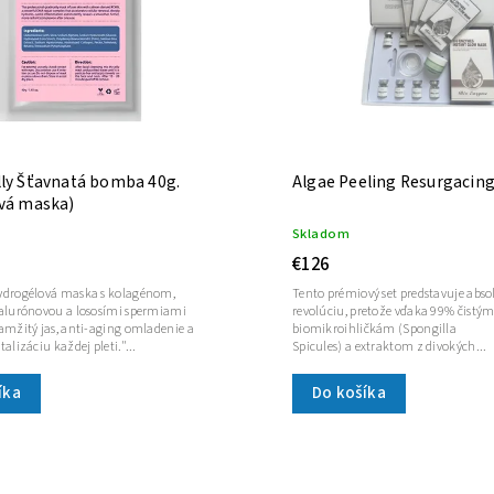
lly Šťavnatá bomba 40g.
Algae Peeling Resurgacing
ová maska)
Skladom
€126
ydrogélová maska s kolagénom,
Tento prémiový set predstavuje abs
alurónovou a lososími spermiami
revolúciu, pretože vďaka 99% čistý
mžitý jas, anti-aging omladenie a
biomikroihličkám (Spongilla
alizáciu každej pleti."...
Spicules) a extraktom z divokých...
íka
Do košíka