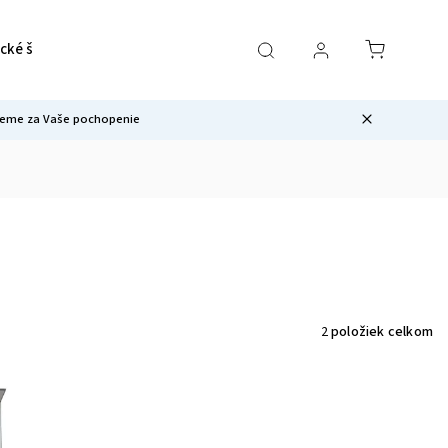
cké školenia
Revival - výživový doplnok
Novinky 2026
kujeme za Vaše pochopenie
2
položiek celkom