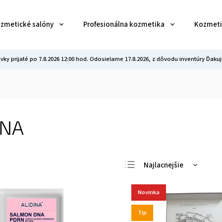
ozmetické salóny
Profesionálna kozmetika
Kozmeti
vky prijaté po 7.8.2026 12:00 hod. Odosielame 17.8.2026, z dôvodu inventúry Ďa
INA
Najlacnejšie
Najdrahšie
Novinka
Najpredávanejšie
Abecedne
Tip