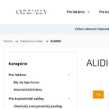
Pre lekárov
Pre k
Vážení zákazníci Objedná
Domov
/
Predávané značky
/
ALIDINA
ALID
Kategórie
Pre lekárov
Ihly do Injectorov
Anestetické krémy
Tip
Pre kozmetické salóny
Chemický a enzymatický peeling