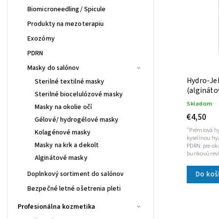
Biomicroneedling/ Spicule
Produkty na mezoterapiu
Exozómy
PDRN
Masky do salónov
Hydro-Je
Sterilné textilné masky
(alginát
Sterilné biocelulózové masky
Skladom
Masky na okolie očí
€4,50
Gélové/ hydrogélové masky
"Prémiová h
Kolagénové masky
kyselinou hy
Masky na krk a dekolt
PDRN pre oka
bunkovú revit
Alginátové masky
Do koš
Doplnkový sortiment do salónov
Bezpečné letné ošetrenia pleti
Profesionálna kozmetika