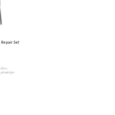
 Repair Set
olútnu
m prírodným