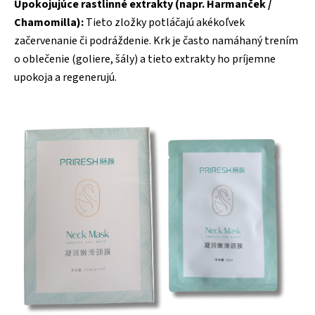
Upokojujúce rastlinné extrakty (napr. Harmanček /
Chamomilla):
Tieto zložky potláčajú akékoľvek
začervenanie či podráždenie. Krk je často namáhaný trením
o oblečenie (goliere, šály) a tieto extrakty ho príjemne
upokoja a regenerujú.