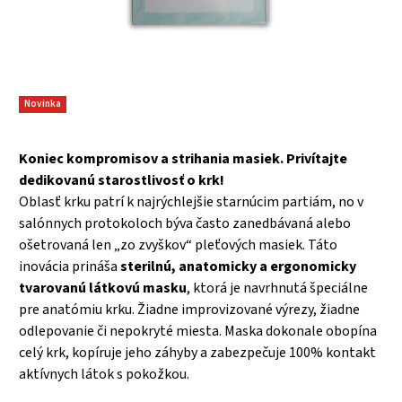
Novinka
Koniec kompromisov a strihania masiek. Privítajte
dedikovanú starostlivosť o krk!
Oblasť krku patrí k najrýchlejšie starnúcim partiám, no v
salónnych protokoloch býva často zanedbávaná alebo
ošetrovaná len „zo zvyškov“ pleťových masiek. Táto
inovácia prináša
sterilnú, anatomicky a ergonomicky
tvarovanú látkovú masku
, ktorá je navrhnutá špeciálne
pre anatómiu krku. Žiadne improvizované výrezy, žiadne
odlepovanie či nepokryté miesta. Maska dokonale obopína
celý krk, kopíruje jeho záhyby a zabezpečuje 100% kontakt
aktívnych látok s pokožkou.