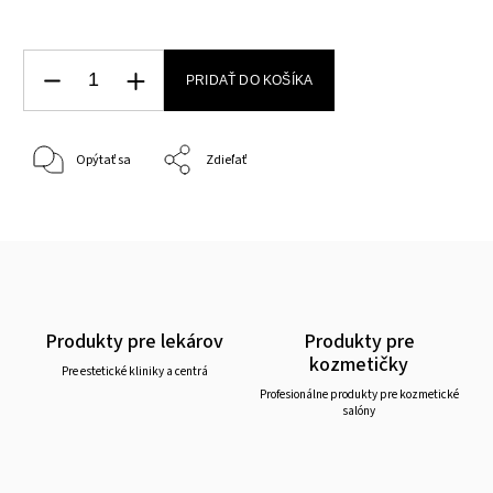
PRIDAŤ DO KOŠÍKA
Opýtať sa
Zdieľať
Produkty pre lekárov
Produkty pre
kozmetičky
Pre estetické kliniky a centrá
Profesionálne produkty pre kozmetické
salóny