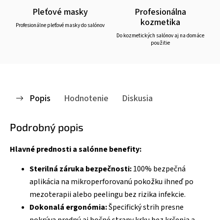
Pleťové masky
Profesionálna
kozmetika
Profesionálne pleťové masky do salónov
Do kozmetických salónov aj na domáce
použitie
Popis
Hodnotenie
Diskusia
Podrobný popis
Hlavné prednosti a salónne benefity:
Sterilná záruka bezpečnosti:
100% bezpečná
aplikácia na mikroperforovanú pokožku ihneď po
mezoterapii alebo peelingu bez rizika infekcie.
Dokonalá ergonómia:
Špecifický strih presne
pokrýva prednú aj bočné strany krku bez krčenia a