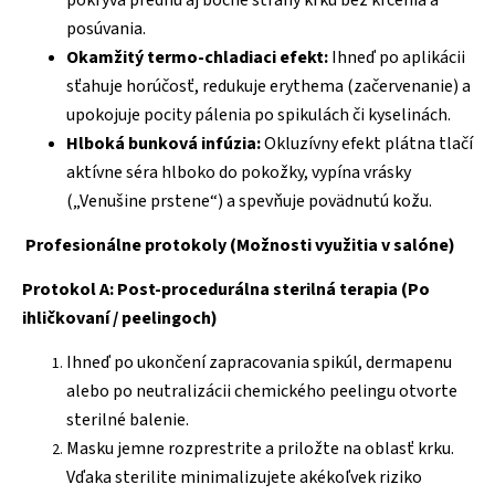
posúvania.
Okamžitý termo-chladiaci efekt:
Ihneď po aplikácii
sťahuje horúčosť, redukuje erythema (začervenanie) a
upokojuje pocity pálenia po spikulách či kyselinách.
Hlboká bunková infúzia:
Okluzívny efekt plátna tlačí
aktívne séra hlboko do pokožky, vypína vrásky
(„Venušine prstene“) a spevňuje povädnutú kožu.
Profesionálne protokoly (Možnosti využitia v salóne)
Protokol A: Post-procedurálna sterilná terapia (Po
ihličkovaní / peelingoch)
Ihneď po ukončení zapracovania spikúl, dermapenu
alebo po neutralizácii chemického peelingu otvorte
sterilné balenie.
Masku jemne rozprestrite a priložte na oblasť krku.
Vďaka sterilite minimalizujete akékoľvek riziko