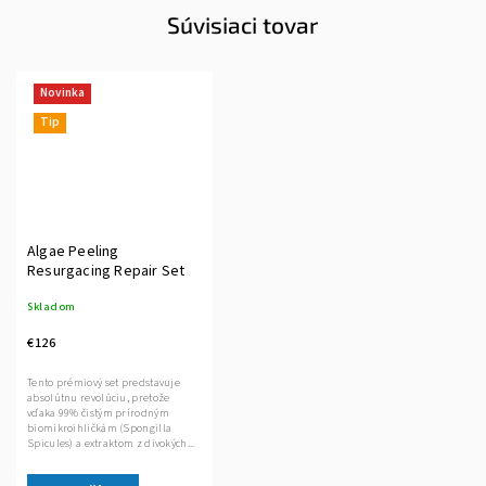
Súvisiaci tovar
Novinka
Tip
Algae Peeling
Resurgacing Repair Set
Skladom
€126
Tento prémiový set predstavuje
absolútnu revolúciu, pretože
vďaka 99% čistým prírodným
biomikroihličkám (Spongilla
Spicules) a extraktom z divokých...