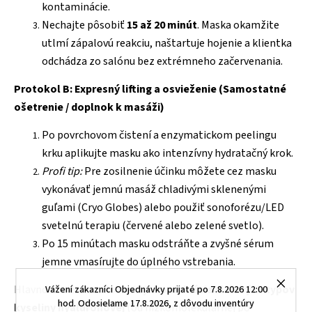
kontaminácie.
Nechajte pôsobiť
15 až 20 minút
. Maska okamžite
utlmí zápalovú reakciu, naštartuje hojenie a klientka
odchádza zo salónu bez extrémneho začervenania.
Protokol B: Expresný lifting a osvieženie (Samostatné
ošetrenie / doplnok k masáži)
Po povrchovom čistení a enzymatickom peelingu
krku aplikujte masku ako intenzívny hydratačný krok.
Profi tip:
Pre zosilnenie účinku môžete cez masku
vykonávať jemnú masáž chladivými sklenenými
guľami (Cryo Globes) alebo použiť sonoforézu/LED
svetelnú terapiu (červené alebo zelené svetlo).
Po 15 minútach masku odstráňte a zvyšné sérum
jemne vmasírujte do úplného vstrebania.
Hlavnou hviezdou zloženia je
kombinácia viacerých typov
Vážení zákazníci Objednávky prijaté po 7.8.2026 12:00
hod. Odosielame 17.8.2026, z dôvodu inventúry
kyseliny hyalurónovej
(od nízkomolekulárnej po