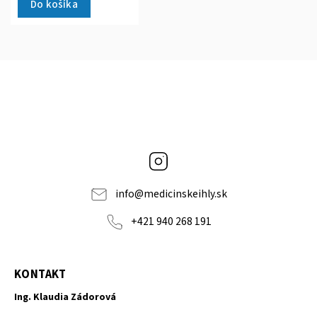
Do košíka
Instagram
info
@
medicinskeihly.sk
+421 940 268 191
KONTAKT
Ing. Klaudia Zádorová