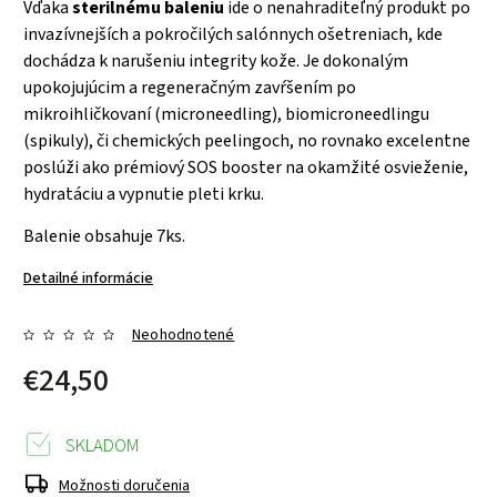
Vďaka
sterilnému baleniu
ide o nenahraditeľný produkt po
invazívnejších a pokročilých salónnych ošetreniach, kde
dochádza k narušeniu integrity kože. Je dokonalým
upokojujúcim a regeneračným zavŕšením po
mikroihličkovaní (microneedling), biomicroneedlingu
(spikuly), či chemických peelingoch, no rovnako excelentne
poslúži ako prémiový SOS booster na okamžité osvieženie,
hydratáciu a vypnutie pleti krku.
Balenie obsahuje 7ks.
Detailné informácie
Neohodnotené
€24,50
SKLADOM
Možnosti doručenia