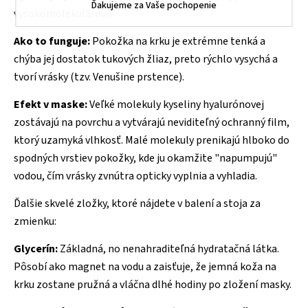
Ďakujeme za Vaše pochopenie
vysokomolekulárnu).
Ako to funguje:
Pokožka na krku je extrémne tenká a
chýba jej dostatok tukových žliaz, preto rýchlo vysychá a
tvorí vrásky (tzv. Venušine prstence).
Efekt v maske:
Veľké molekuly kyseliny hyalurónovej
zostávajú na povrchu a vytvárajú neviditeľný ochranný film,
ktorý uzamyká vlhkosť. Malé molekuly prenikajú hlboko do
spodných vrstiev pokožky, kde ju okamžite "napumpujú"
vodou, čím vrásky zvnútra opticky vyplnia a vyhladia.
Ďalšie skvelé zložky, ktoré nájdete v balení a stoja za
zmienku:
Glycerín:
Základná, no nenahraditeľná hydratačná látka.
Pôsobí ako magnet na vodu a zaisťuje, že jemná koža na
krku zostane pružná a vláčna dlhé hodiny po zložení masky.