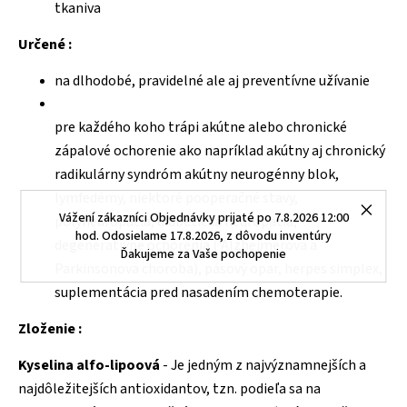
tkaniva
Určené :
na dlhodobé, pravidelné ale aj preventívne užívanie
pre každého koho trápi akútne alebo chronické
zápalové ochorenie ako napríklad akútny aj chronický
radikulárny syndróm akútny neurogénny blok,
lymfedémy, niektoré pooperačné stavy,
Vážení zákazníci Objednávky prijaté po 7.8.2026 12:00
polyneuropatia, diabetická neuropatia,
hod. Odosielame 17.8.2026, z dôvodu inventúry
degeneratívne ochorenia ( Alzheimerova a
Ďakujeme za Vaše pochopenie
Parkinsonova choroba), pásový opar, herpes simplex,
suplementácia pred nasadením chemoterapie.
Zloženie :
Kyselina alfo-lipoová
- Je jedným z najvýznamnejších a
najdôležitejších antioxidantov, tzn. podieľa sa na