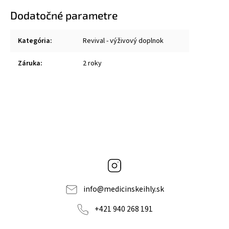
Dodatočné parametre
Kategória
:
Revival - výživový doplnok
Záruka
:
2 roky
Instagram
info
@
medicinskeihly.sk
+421 940 268 191