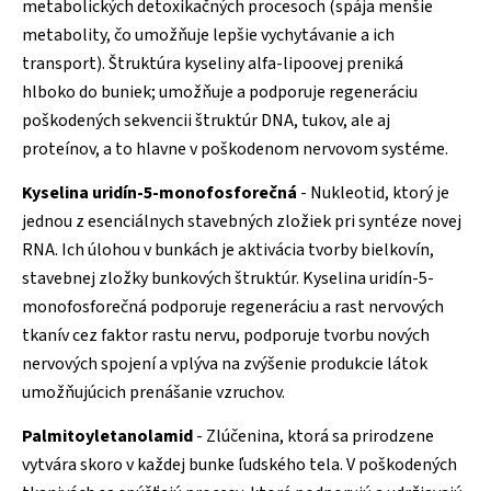
metabolických detoxikačných procesoch (spája menšie
metabolity, čo umožňuje lepšie vychytávanie a ich
transport). Štruktúra kyseliny alfa-lipoovej preniká
hlboko do buniek; umožňuje a podporuje regeneráciu
poškodených sekvencii štruktúr DNA, tukov, ale aj
proteínov, a to hlavne v poškodenom nervovom systéme.
Kyselina uridín-5-monofosforečná
- Nukleotid, ktorý je
jednou z esenciálnych stavebných zložiek pri syntéze novej
RNA. Ich úlohou v bunkách je aktivácia tvorby bielkovín,
stavebnej zložky bunkových štruktúr. Kyselina uridín-5-
monofosforečná podporuje regeneráciu a rast nervových
tkanív cez faktor rastu nervu, podporuje tvorbu nových
nervových spojení a vplýva na zvýšenie produkcie látok
umožňujúcich prenášanie vzruchov.
Palmitoyletanolamid
- Zlúčenina, ktorá sa prirodzene
vytvára skoro v každej bunke ľudského tela. V poškodených