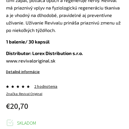
tlmí zápal, potláča opuch a regeneruje nervy. Revival
má priaznivý vplyv na fyziologickú regeneráciu tkaniva
a je vhodný na dlhodobé, pravidelné aj preventívne
užívanie. Užívanie Revivalu prináša priaznivú zmenu už
po niekoľkých týždňoch.
1 balenie/ 30 kapsúl
Distributor:
Lorex Distribution s.r.o.
www.revivaloriginal.sk
Detailné informácie
2 hodnotenia
Značka:
Revival Original
€20,70
SKLADOM