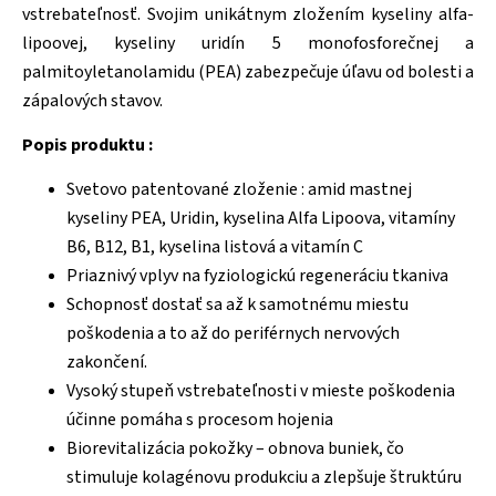
vstrebateľnosť. Svojim unikátnym zložením kyseliny alfa-
lipoovej, kyseliny uridín 5 monofosforečnej a
palmitoyletanolamidu (PEA) zabezpečuje úľavu od bolesti a
zápalových stavov.
Popis produktu :
Svetovo patentované zloženie : amid mastnej
kyseliny PEA, Uridin, kyselina Alfa Lipoova, vitamíny
B6, B12, B1, kyselina listová a vitamín C
Priaznivý vplyv na fyziologickú regeneráciu tkaniva
Schopnosť dostať sa až k samotnému miestu
poškodenia a to až do periférnych nervových
zakončení.
Vysoký stupeň vstrebateľnosti v mieste poškodenia
účinne pomáha s procesom hojenia
Biorevitalizácia pokožky – obnova buniek, čo
stimuluje kolagénovu produkciu a zlepšuje štruktúru