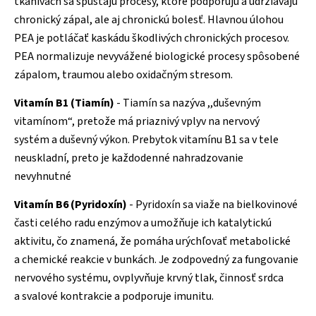
tkanivách sa spúšťajú procesy, ktoré podporujú a udržiavajú
chronický zápal, ale aj chronickú bolesť. Hlavnou úlohou
PEA je potláčať kaskádu škodlivých chronických procesov.
PEA normalizuje nevyvážené biologické procesy spôsobené
zápalom, traumou alebo oxidačným stresom.
Vitamín B1 (Tiamín)
- Tiamín sa nazýva ,,duševným
vitamínom“, pretože má priaznivý vplyv na nervový
systém a duševný výkon. Prebytok vitamínu B1 sa v tele
neuskladní, preto je každodenné nahradzovanie
nevyhnutné
Vitamín B6 (Pyridoxín)
- Pyridoxín sa viaže na bielkovinové
časti celého radu enzýmov a umožňuje ich katalytickú
aktivitu, čo znamená, že pomáha urýchľovať metabolické
a chemické reakcie v bunkách. Je zodpovedný za fungovanie
nervového systému, ovplyvňuje krvný tlak, činnosť srdca
a svalové kontrakcie a podporuje imunitu.