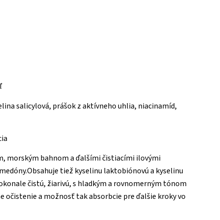
ľ
lina salicylová, prášok z aktívneho uhlia, niacinamíd,
cia
om, morským bahnom a ďalšími čistiacími ilovými
omedóny.Obsahuje tiež kyselinu laktobiónovú a kyselinu
 dokonale čistú, žiarivú, s hladkým a rovnomerným tónom
e očistenie a možnosť tak absorbcie pre ďalšie kroky vo