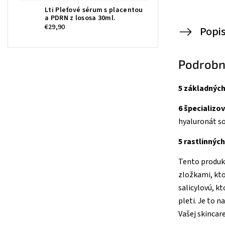
Lti Pleťové sérum s placentou
a PDRN z lososa 30ml.
€29,90
Popi
Podrobn
5 základných 
6 špecializov
hyaluronát s
5 rastlinnýc
Tento produkt
zložkami, kto
salicylovú, k
pleti. Je to 
Vašej skincare