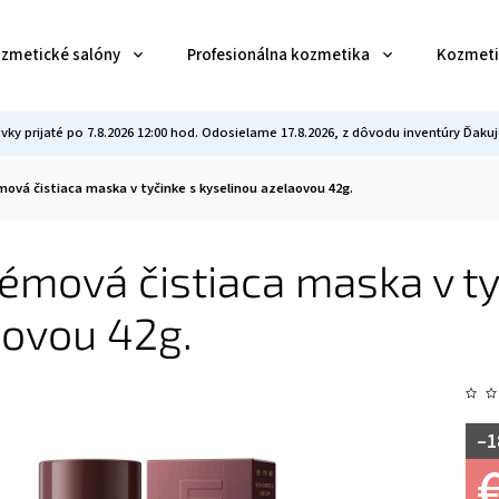
ozmetické salóny
Profesionálna kozmetika
Kozmeti
vky prijaté po 7.8.2026 12:00 hod. Odosielame 17.8.2026, z dôvodu inventúry Ďa
mová čistiaca maska v tyčinke s kyselinou azelaovou 42g.
émová čistiaca maska v ty
aovou 42g.
–1