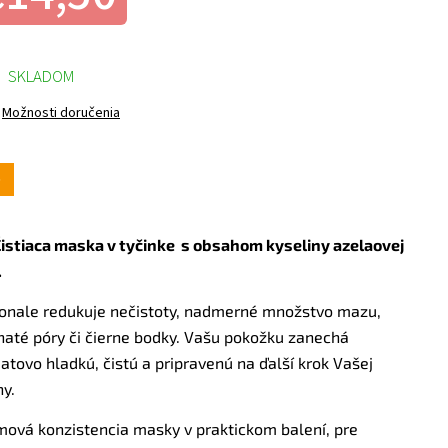
SKLADOM
Možnosti doručenia
p
Čistiaca maska v tyčinke s obsahom kyseliny azelaovej
.
onale redukuje nečistoty, nadmerné množstvo mazu,
haté póry či čierne bodky. Vašu pokožku zanechá
tovo hladkú, čistú a pripravenú na ďalší krok Vašej
ny.
mová konzistencia masky v praktickom balení, pre