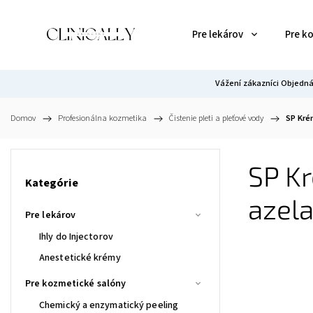
Pre lekárov
Pre k
Vážení zákazníci Objedná
Domov
/
Profesionálna kozmetika
/
Čistenie pleti a pleťové vody
/
SP Kré
SP Kr
Kategórie
azel
Pre lekárov
Ihly do Injectorov
Anestetické krémy
Pre kozmetické salóny
Chemický a enzymatický peeling