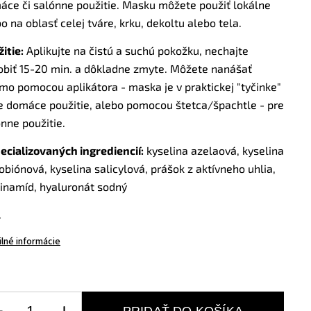
áce či salónne použitie. Masku môžete použiť lokálne
o na oblasť celej tváre, krku, dekoltu alebo tela.
itie:
Aplikujte na čistú a suchú pokožku, nechajte
obiť 15-20 min. a dôkladne zmyte. Môžete nanášať
mo pomocou aplikátora - maska je v praktickej "tyčinke"
re domáce použitie, alebo pomocou štetca/špachtle - pre
ónne použitie.
ecializovaných ingrediencií:
kyselina azelaová, kyselina
obiónová, kyselina salicylová, prášok z aktívneho uhlia,
cinamíd, hyaluronát sodný
.
ilné informácie
PRIDAŤ DO KOŠÍKA