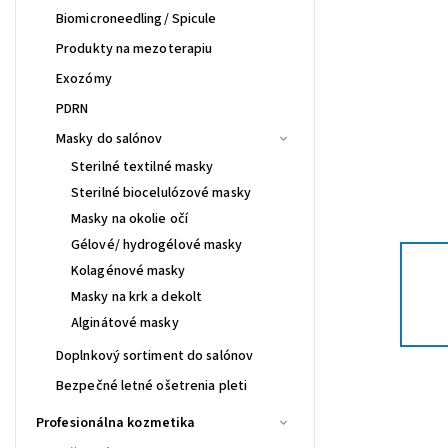
Biomicroneedling/ Spicule
Produkty na mezoterapiu
Exozómy
PDRN
Masky do salónov
Sterilné textilné masky
Sterilné biocelulózové masky
Masky na okolie očí
Gélové/ hydrogélové masky
Kolagénové masky
Masky na krk a dekolt
Alginátové masky
Doplnkový sortiment do salónov
Bezpečné letné ošetrenia pleti
Profesionálna kozmetika