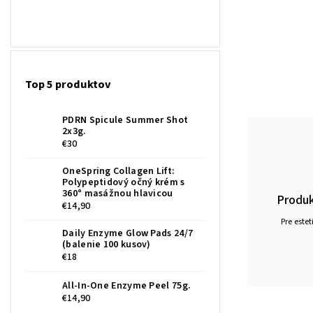
Top 5 produktov
PDRN Spicule Summer Shot
2x3g.
€30
OneSpring Collagen Lift:
Polypeptidový očný krém s
360° masážnou hlavicou
Produk
€14,90
Pre estet
Daily Enzyme Glow Pads 24/7
(balenie 100 kusov)
€18
All-In-One Enzyme Peel 75g.
€14,90