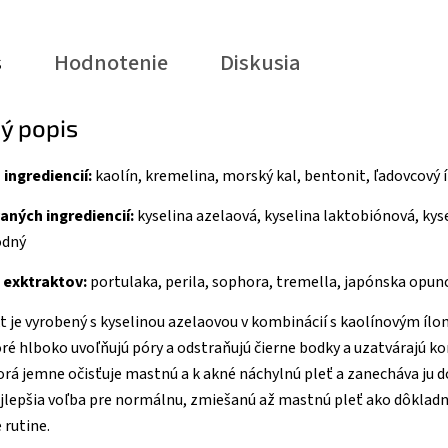
s
Hodnotenie
Diskusia
ý popis
ingrediencií:
kaolín, kremelina, morský kal, bentonit, ľadovcový í
aných ingrediencií:
kyselina azelaová, kyselina laktobiónová, kyse
odný
h exktraktov:
portulaka, perila, sophora, tremella, japónska opun
 je vyrobený s kyselinou azelaovou v kombinácií s kaolínovým íl
ré hlboko uvoľňujú póry a odstraňujú čierne bodky a uzatvárajú k
torá jemne očisťuje mastnú a k akné náchylnú pleť a zanecháva ju
najlepšia voľba pre normálnu, zmiešanú až mastnú pleť ako dôkladn
 rutine.