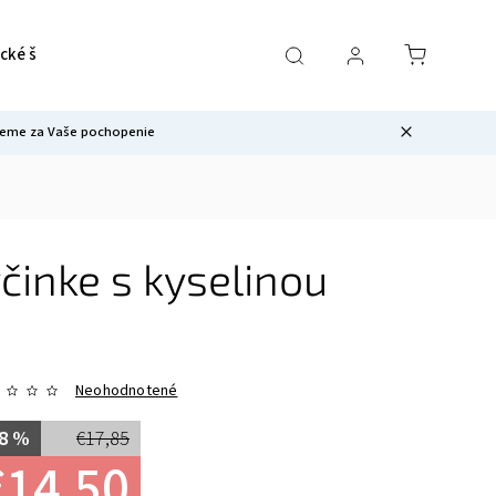
cké školenia
Revival - výživový doplnok
Novinky 2026
kujeme za Vaše pochopenie
činke s kyselinou
Neohodnotené
8 %
€17,85
€14,50