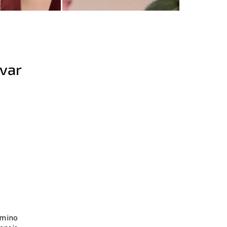
ovar
 amino