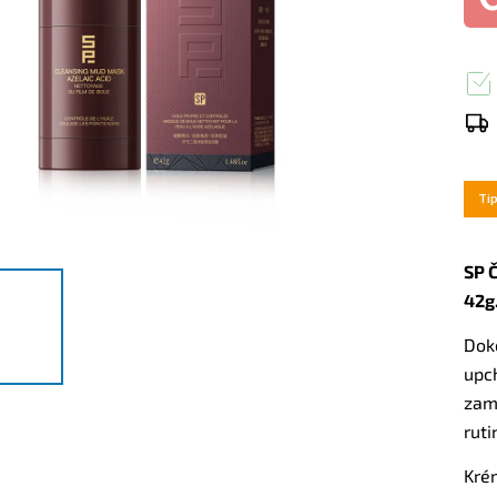
Ti
SP 
42g
Dok
upc
zama
ruti
Kré