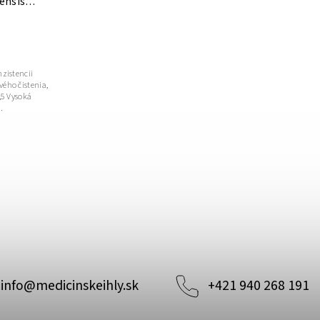
ensis
nzistencii
ého čistenia,
,5 Vysoká
.
info
@
medicinskeihly.sk
+421 940 268 191