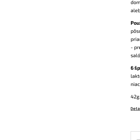
dom
aleb
Použ
pôs
pria
- p
sal
6 šp
lakt
nia
42g
Deta