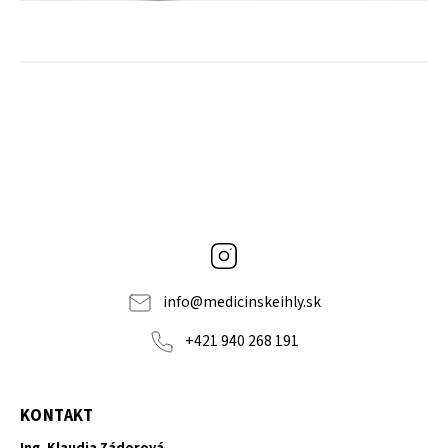
Instagram
info
@
medicinskeihly.sk
+421 940 268 191
KONTAKT
Ing. Klaudia Zádorová