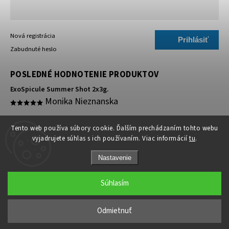
Nová registrácia
Prihlásiť
Zabudnuté heslo
sa
POSLEDNÉ HODNOTENIE PRODUKTOV
ExoSpicule Summer Shot 2x3g.
Monika Nieznanska
super 🥰
Tento web používa súbory cookie. Ďalším prechádzaním tohto webu
vyjadrujete súhlas s ich používaním. Viac informácií
tu
.
Nastavenie
Súhlasím
Copyright 2026
Medicínske ihly
. Všetky práva vyhradené.
Odmietnuť
Grafický návrh vytvořil a nakódoval
Shoptak.cz