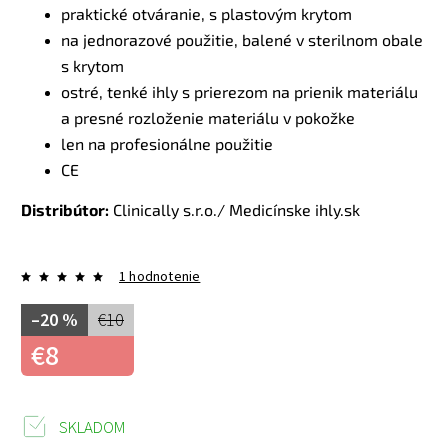
praktické otváranie, s plastovým krytom
na jednorazové použitie, balené v sterilnom obale
s krytom
ostré, tenké ihly s prierezom na prienik materiálu
a presné rozloženie materiálu v pokožke
len na profesionálne použitie
CE
Distribútor:
Clinically s.r.o./ Medicínske ihly.sk
1 hodnotenie
–20 %
€10
€8
SKLADOM