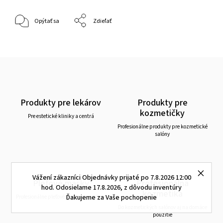
Opýtať sa
Zdieľať
Produkty pre lekárov
Produkty pre
kozmetičky
Pre estetické kliniky a centrá
Profesionálne produkty pre kozmetické
salóny
Vážení zákazníci Objednávky prijaté po 7.8.2026 12:00
Pleťové masky
Profesionálna
hod. Odosielame 17.8.2026, z dôvodu inventúry
kozmetika
Ďakujeme za Vaše pochopenie
Profesionálne pleťové masky do salónov
Do kozmetických salónov aj na domáce
použitie