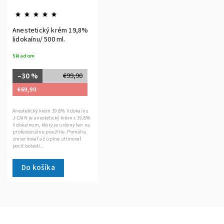
Anestetický krém 19,8%
lidokaínu/ 500 ml.
Skladom
–30 %
€99,90
€69,90
Anestetický krém 19,8% lidokaínu
J-CAIN je anestetický krém s 19,8%
lidokaínom, ktorý je určený len na
profesionálne použitie. Pomáha
zmierňovať až úplne utlmovať
pocit bolesti...
Do košíka