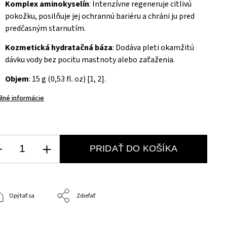
Komplex aminokyselín
: Intenzívne regeneruje citlivú
pokožku, posilňuje jej ochrannú bariéru a chráni ju pred
predčasným starnutím.
Kozmetická hydratačná báza
: Dodáva pleti okamžitú
dávku vody bez pocitu mastnoty alebo zaťaženia.
Objem
: 15 g (0,53 fl. oz) [1, 2].
ilné informácie
PRIDAŤ DO KOŠÍKA
Opýtať sa
Zdieľať