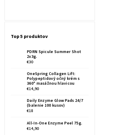
Top 5 produktov
PDRN Spicule Summer Shot
2x3g.
€30
OneSpring Collagen Lift:
Polypeptidový očný krém s
360° masážnou hlavicou
€14,90
Daily Enzyme Glow Pads 24/7
(balenie 100 kusov)
€18
All-In-One Enzyme Peel 75g.
€14,90