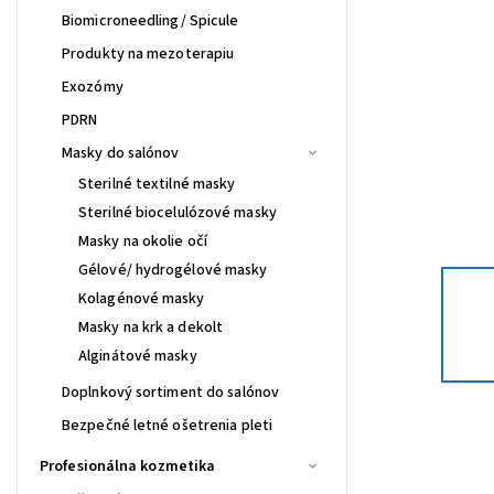
Biomicroneedling/ Spicule
Produkty na mezoterapiu
Exozómy
PDRN
Masky do salónov
Sterilné textilné masky
Sterilné biocelulózové masky
Masky na okolie očí
Gélové/ hydrogélové masky
Kolagénové masky
Masky na krk a dekolt
Alginátové masky
Doplnkový sortiment do salónov
Bezpečné letné ošetrenia pleti
Profesionálna kozmetika