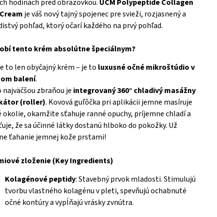
ch hodinách pred obrazovkou.
UCM Polypeptide Collagen
 Cream
je váš nový tajný spojenec pre svieži, rozjasnený a
istvý pohľad, ktorý očarí každého na prvý pohľad.
robí tento krém absolútne špeciálnym?
je to len obyčajný krém – je to
luxusné očné mikroštúdio v
nom balení
.
 najväčšou zbraňou je
integrovaný 360° chladivý masážny
kátor (roller)
. Kovová guľôčka pri aplikácii jemne masíruje
 okolie, okamžite sťahuje ranné opuchy, príjemne chladí a
ťuje, že sa účinné látky dostanú hlboko do pokožky. Už
ne ťahanie jemnej kože prstami!
miové zloženie (Key Ingredients)
Kolagénové peptidy
: Stavebný prvok mladosti. Stimulujú
tvorbu vlastného kolagénu v pleti, spevňujú ochabnuté
očné kontúry a vypĺňajú vrásky zvnútra.