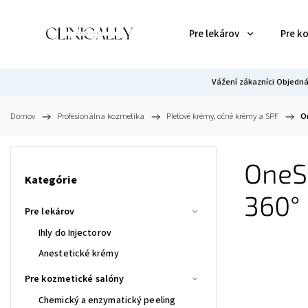
Pre lekárov
Pre k
Vážení zákazníci Objedná
Domov
/
Profesionálna kozmetika
/
Pleťové krémy, očné krémy a SPF
/
O
OneSp
Kategórie
360°
Pre lekárov
Ihly do Injectorov
Anestetické krémy
Pre kozmetické salóny
Chemický a enzymatický peeling