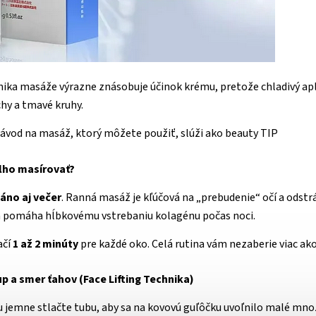
ika masáže výrazne znásobuje účinok krému, pretože chladivý ap
hy a tmavé kruhy.
návod na masáž, ktorý môžete použiť, slúži ako beauty TIP
lho masírovať?
áno aj večer
. Ranná masáž je kľúčová na „prebudenie“ očí a odst
a pomáha hĺbkovému vstrebaniu kolagénu počas noci.
ačí
1 až 2 minúty
pre každé oko. Celá rutina vám nezaberie viac ako
p a smer ťahov (Face Lifting Technika)
jemne stlačte tubu, aby sa na kovovú guľôčku uvoľnilo malé množ