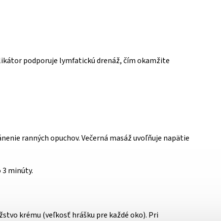
likátor podporuje lymfatickú drenáž, čím okamžite
ránenie ranných opuchov. Večerná masáž uvoľňuje napätie
 3 minúty.
stvo krému (veľkosť hrášku pre každé oko). Pri