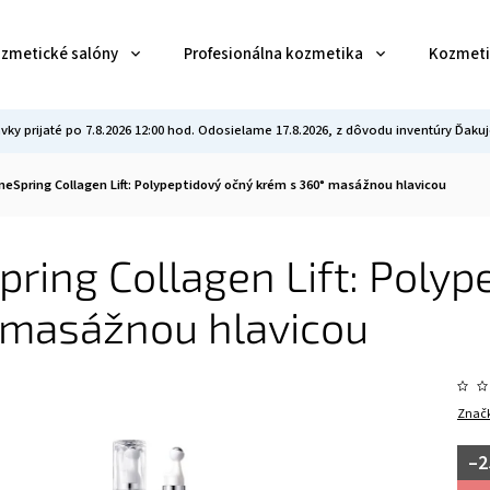
ozmetické salóny
Profesionálna kozmetika
Kozmeti
vky prijaté po 7.8.2026 12:00 hod. Odosielame 17.8.2026, z dôvodu inventúry Ďa
neSpring Collagen Lift: Polypeptidový očný krém s 360° masážnou hlavicou
ring Collagen Lift: Polyp
 masážnou hlavicou
Znač
–2