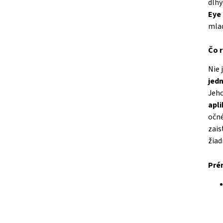
dlhý
Eye
mlad
Čo 
Nie 
jed
Jeho
apli
očné
zais
žiad
Pré