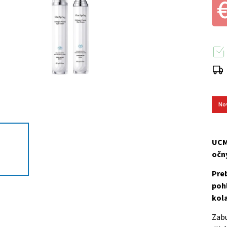
No
UCM
očn
Pre
poh
kol
Zabu