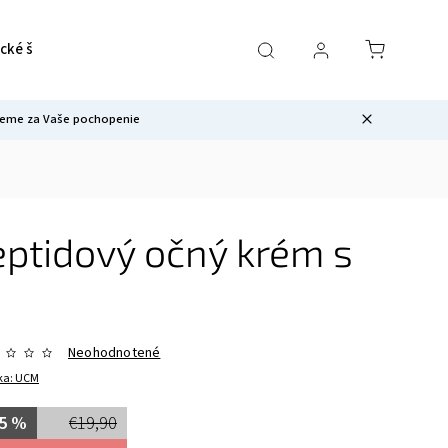
cké školenia
Revival - výživový doplnok
Novinky 2026
kujeme za Vaše pochopenie
eptidový očný krém s
Neohodnotené
ka:
UCM
5 %
€19,90