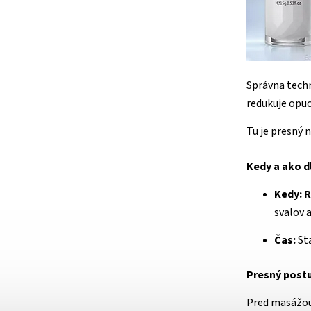
Správna techn
redukuje opuc
Tu je presný 
Kedy a ako d
Kedy:
R
svalov 
Čas:
St
Presný postu
Pred masážou 