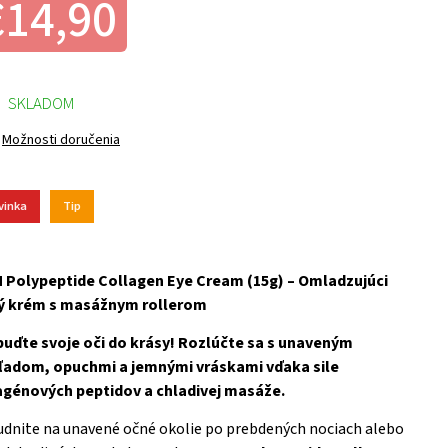
€14,90
SKLADOM
Možnosti doručenia
vinka
Tip
 Polypeptide Collagen Eye Cream (15g) – Omladzujúci
ý krém s masážnym rollerom
buďte svoje oči do krásy! Rozlúčte sa s unaveným
ľadom, opuchmi a jemnými vráskami vďaka sile
agénových peptidov a chladivej masáže.
dnite na unavené očné okolie po prebdených nociach alebo