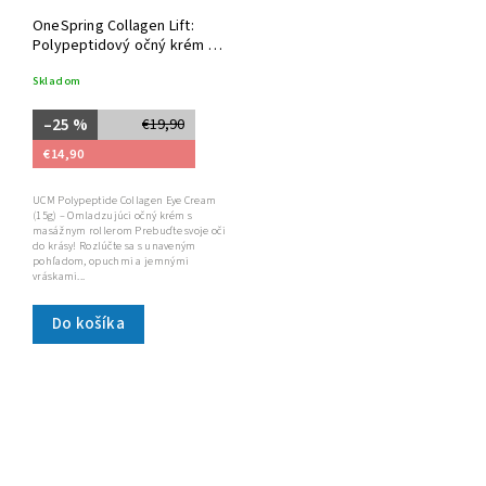
OneSpring Collagen Lift:
Polypeptidový očný krém s
360° masážnou hlavicou
Skladom
–25 %
€19,90
€14,90
UCM Polypeptide Collagen Eye Cream
(15g) – Omladzujúci očný krém s
masážnym rollerom Prebuďte svoje oči
do krásy! Rozlúčte sa s unaveným
pohľadom, opuchmi a jemnými
vráskami...
Do košíka