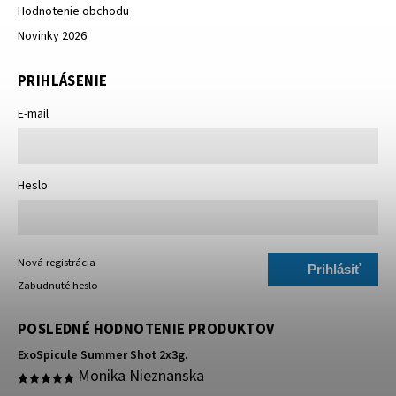
Hodnotenie obchodu
Novinky 2026
PRIHLÁSENIE
E-mail
Heslo
Nová registrácia
Prihlásiť
Zabudnuté heslo
sa
POSLEDNÉ HODNOTENIE PRODUKTOV
ExoSpicule Summer Shot 2x3g.
Monika Nieznanska