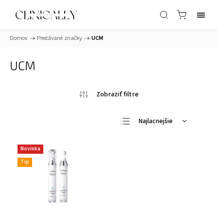
Domov
/
Predávané značky
/
UCM
UCM
Najlacnejšie
Najdrahšie
Novinka
Najpredávanejšie
Tip
Abecedne